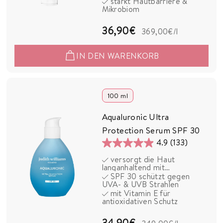
stärkt Hautbarriere &
11
Mikrobiom
Bewertungen
3
36,90€
369,00€
/l
6
IN DEN WARENKORB
,
9
0
100 ml
€
Aqualuronic Ultra
Protection Serum SPF 30
4.9
(133)
4.9
versorgt die Haut
von
langanhaltend mit
5
Feuchtigkeit
SPF 30 schützt gegen
UVA- & UVB Strahlen
Sternen.
mit Vitamin E für
133
antioxidativen Schutz
Bewertungen
3
34,90€