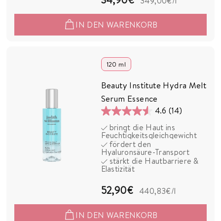
349,00€
/l
4
IN DEN WARENKORB
,
9
0
120 ml
€
Beauty Institute Hydra Melt
Serum Essence
4.6
(14)
4.6
bringt die Haut ins
von
Feuchtigkeitsgleichgewicht
5
fördert den
Hyaluronsäure-Transport
Sternen.
stärkt die Hautbarriere &
14
Elastizität
Bewertungen
5
52,90€
440,83€
/l
2
IN DEN WARENKORB