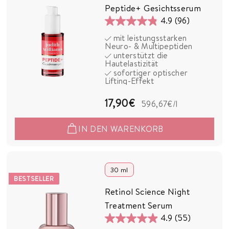
S
Peptide+ Gesichtsserum
M
4.9
(96)
E
4.9
mit leistungsstarken
T
von
Neuro- & Multipeptiden
I
5
unterstützt die
C
Hautelastizität
Sternen.
sofortiger optischer
S
96
Lifting-Effekt
Bewertungen
1
17,90€
596,67€
/l
7
IN DEN WARENKORB
,
9
0
30 ml
BESTSELLER
€
Retinol Science Night
Treatment Serum
4.9
(55)
4.9