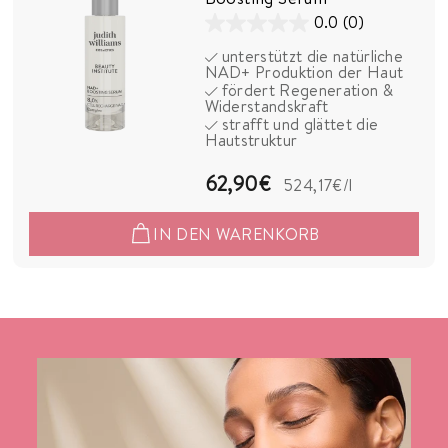
0.0
(0)
0.0
unterstützt die natürliche
von
NAD+ Produktion der Haut
5
fördert Regeneration &
Widerstandskraft
Sternen.
strafft und glättet die
Hautstruktur
6
62,90€
524,17€
/l
2
IN DEN WARENKORB
,
9
0
€