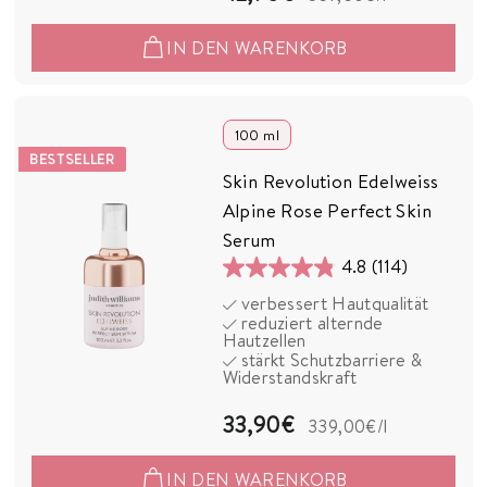
2
IN DEN WARENKORB
,
9
0
100 ml
BESTSELLER
€
Skin Revolution Edelweiss
Alpine Rose Perfect Skin
Serum
4.8
(114)
4.8
verbessert Hautqualität
von
reduziert alternde
5
Hautzellen
stärkt Schutzbarriere &
Sternen.
Widerstandskraft
114
Bewertungen
3
33,90€
339,00€
/l
3
IN DEN WARENKORB