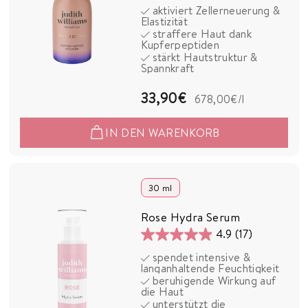
aktiviert Zellerneuerung &
von
Elastizität
5
straffere Haut dank
Kupferpeptiden
Sternen.
stärkt Hautstruktur &
22
Spannkraft
Bewertungen
3
33,90€
678,00€
/l
3
IN DEN WARENKORB
,
9
0
30 ml
€
Rose Hydra Serum
4.9
(17)
4.9
spendet intensive &
von
langanhaltende Feuchtigkeit
5
beruhigende Wirkung auf
die Haut
Sternen.
unterstützt die