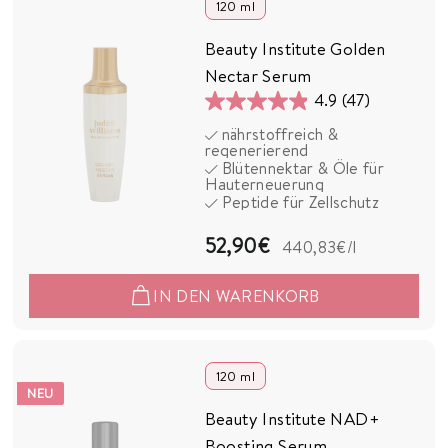
0
120 ml
€
Beauty Institute Golden
Nectar Serum
4.9
(47)
4.9
nährstoffreich &
von
regenerierend
5
Blütennektar & Öle für
Hauterneuerung
Sternen.
Peptide für Zellschutz
47
Bewertungen
5
52,90€
440,83€
/l
2
IN DEN WARENKORB
,
9
0
120 ml
NEU
€
Beauty Institute NAD+
Boosting Serum