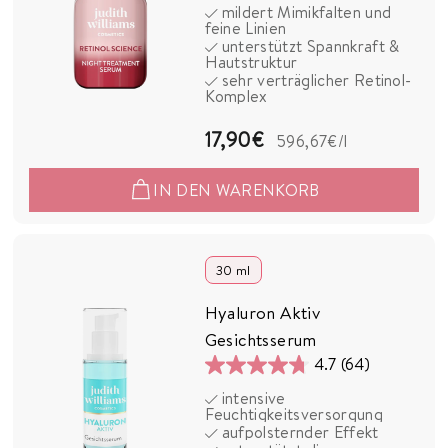
mildert Mimikfalten und
von
feine Linien
5
unterstützt Spannkraft &
Hautstruktur
Sternen.
sehr verträglicher Retinol-
55
Komplex
Bewertungen
1
17,90€
596,67€
/l
7
IN DEN WARENKORB
,
9
0
30 ml
€
Hyaluron Aktiv
Gesichtsserum
4.7
(64)
4.7
intensive
von
Feuchtigkeitsversorgung
5
aufpolsternder Effekt