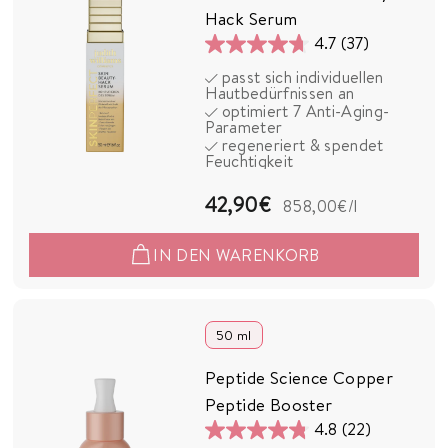
Hack Serum
4.7
(37)
4.7
passt sich individuellen
von
Hautbedürfnissen an
5
optimiert 7 Anti-Aging-
Parameter
Sternen.
regeneriert & spendet
37
Feuchtigkeit
Bewertungen
4
42,90€
858,00€
/l
2
IN DEN WARENKORB
,
9
0
50 ml
€
Peptide Science Copper
Peptide Booster
4.8
(22)
4.8