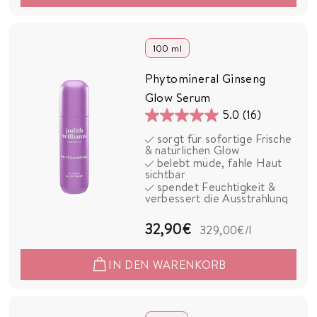
,
9
0
100 ml
€
Phytomineral Ginseng
Glow Serum
5.0
(16)
5.0
sorgt für sofortige Frische
von
& natürlichen Glow
5
belebt müde, fahle Haut
sichtbar
Sternen.
spendet Feuchtigkeit &
16
verbessert die Ausstrahlung
Bewertungen
3
32,90€
329,00€
/l
2
IN DEN WARENKORB
,
9