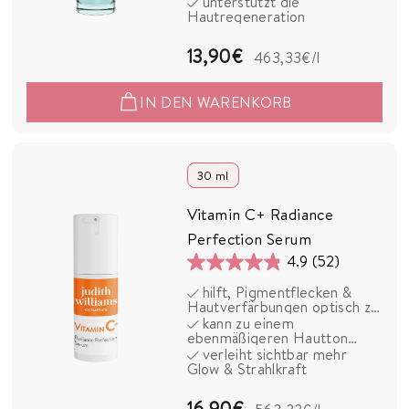
unterstützt die
Sternen.
Hautregeneration
64
Bewertungen
1
13,90€
463,33€
/l
3
IN DEN WARENKORB
,
9
0
30 ml
€
Vitamin C+ Radiance
Perfection Serum
4.9
(52)
4.9
hilft, Pigmentflecken &
von
Hautverfärbungen optisch zu
5
mildern
kann zu einem
ebenmäßigeren Hautton
Sternen.
beitragen
verleiht sichtbar mehr
52
Glow & Strahlkraft
Bewertungen
1
16,90€