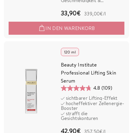
Geschmeidigkeit &
Hautkomfort
Bewertungen
3
33,90€
339,00€
/l
3
IN DEN WARENKORB
,
9
0
120 ml
€
Beauty Institute
Professional Lifting Skin
Serum
4.8
(109)
4.8
sichtbarer Lifting-Effekt
von
hocheffektiver Zellenergie-
5
Booster
strafft die
Sternen.
Gesichtskonturen
109
Bewertungen
4
42,90€
357,50€
/l