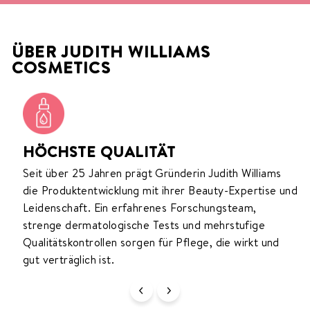
ÜBER JUDITH WILLIAMS
COSMETICS
HÖCHSTE QUALITÄT
Bei der Entwicklung unserer Produkte verbinden wir
Unsere Vision ist es, dich dabei zu unterstützen, dich 
Seit über 25 Jahren prägt Gründerin Judith Williams
die Produktentwicklung mit ihrer Beauty-Expertise und
wertvolle Naturschätze mit moderner Forschung und
deiner Haut wohlzufühlen und deine natürliche
Leidenschaft. Ein erfahrenes Forschungsteam,
Technologie. So entstehen Formulierungen, die gezie
Schönheit zu entfalten. Deshalb entwickeln wir Pfleg
strenge dermatologische Tests und mehrstufige
auf die Bedürfnisse der Haut eingehen und sichtbare
die deine individuellen Bedürfnisse berücksichtigt, fü
Qualitätskontrollen sorgen für Pflege, die wirkt und
spürbare Ergebnisse ermöglichen.
ein strahlendes und gutes Hautgefühl.
gut verträglich ist.