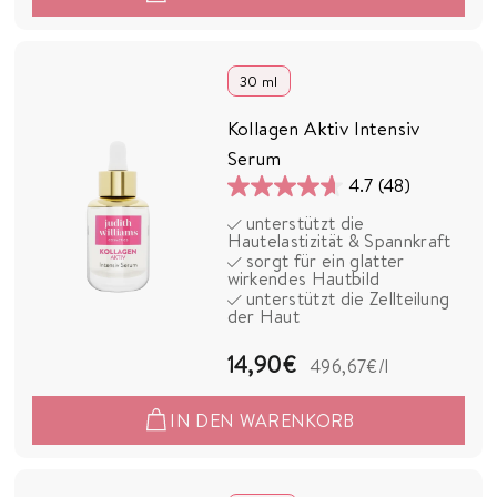
,
9
0
30 ml
€
Kollagen Aktiv Intensiv
Serum
4.7
(48)
4.7
unterstützt die
von
Hautelastizität & Spannkraft
5
sorgt für ein glatter
wirkendes Hautbild
Sternen.
unterstützt die Zellteilung
48
der Haut
Bewertungen
1
14,90€
496,67€
/l
4
IN DEN WARENKORB
,
9