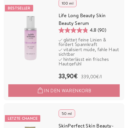
0
100 ml
BESTSELLER
€
Life Long Beauty Skin
Beauty Serum
4.8
(90)
4.8
glättet feine Linien &
von
fördert Spannkraft
5
vitalisiert müde, fahle Haut
sichtbar
Sternen.
hinterlässt ein frisches
90
Hautgefühl
Bewertungen
3
33,90€
339,00€
/l
3
IN DEN WARENKORB
,
9
0
50 ml
LETZTE CHANCE
€
SkinPerfect Skin Beauty-