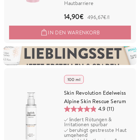
17
Hautbarriere
Bewertungen
1
14,90€
496,67€
/l
4
IN DEN WARENKORB
,
9
0
Erstelle dein eigenes Lieblingsset
Jetzt erstellen und sparen!
€
100 ml
Skin Revolution Edelweiss
Alpine Skin Rescue Serum
4.9
(11)
4.9
lindert Rötungen &
von
Irritationen spürbar
5
beruhigt gestresste Haut
umgehend
Sternen.