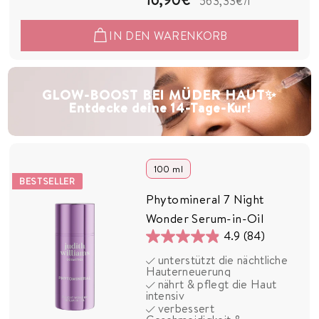
563,33€
/l
6
IN DEN WARENKORB
,
9
0
GLOW-BOOST BEI MÜDER HAUT✨
Entdecke deine 14-Tage-Kur!
€
100 ml
BESTSELLER
Phytomineral 7 Night
Wonder Serum-in-Oil
4.9
(84)
4.9
unterstützt die nächtliche
von
Hauterneuerung
5
nährt & pflegt die Haut
intensiv
Sternen.
verbessert
84