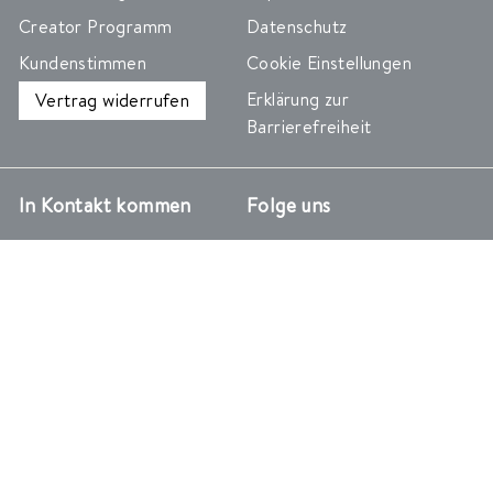
Creator Programm
Datenschutz
Kundenstimmen
Cookie Einstellungen
Erklärung zur
Vertrag widerrufen
Barrierefreiheit
In Kontakt kommen
Folge uns
Instagram
Facebook
YouTube
Pinterest
TikTok
Kontakt
Cura Cosmetics Group
Presse
Karriere
Bilder & Media
Facts
Wir akzeptieren