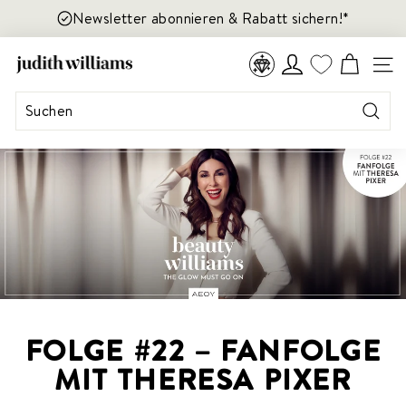
Direkt
Newsletter abonnieren & Rabatt sichern!*
zum
Inhalt
J
TREUEPROGRAMM
SEIT
U
D
I
Suche
T
H
W
I
L
L
I
A
M
FOLGE #22 – FANFOLGE
S
C
MIT THERESA PIXER
O