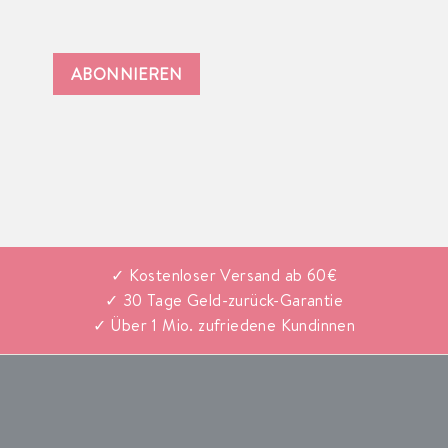
ABONNIEREN
✓ Kostenloser Versand ab 60€
✓ 30 Tage Geld-zurück-Garantie
✓ Über 1 Mio. zufriedene Kundinnen