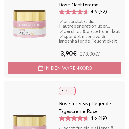
S
Rose Nachtcreme
M
4.6
(32)
E
4.6
unterstützt die
T
von
Hautregeneration über
I
5
Nacht
beruhigt & glättet die Haut
C
spendet intensive &
Sternen.
langanhaltende Feuchtigkeit
S
32
Bewertungen
1
13,90€
278,00€
/l
3
IN DEN WARENKORB
,
9
0
50 ml
€
Rose Intensivpflegende
Tagescreme Rose
4.6
(49)
4.6
sorgt für ein glatteres &
von