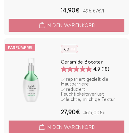
Bewertungen
1
14,90€
496,67€
/l
4
IN DEN WARENKORB
,
9
0
PARFÜMFREI
60 ml
€
Ceramide Booster
4.9
(18)
4.9
repariert gezielt die
von
Hautbarriere
5
reduziert
Feuchtigkeitsverlust
Sternen.
leichte, milchige Textur
18
Bewertungen
2
27,90€
465,00€
/l
7
IN DEN WARENKORB
,