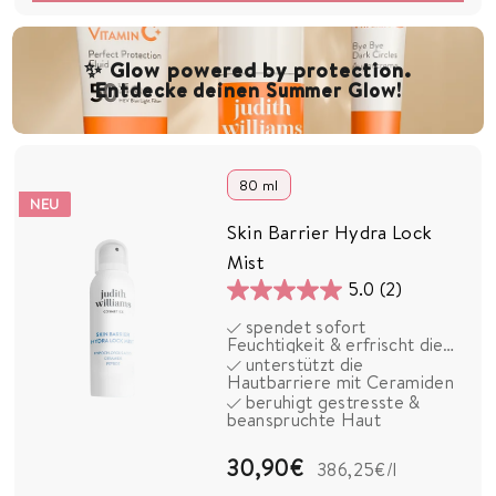
9
0
✨ Glow powered by protection.
Entdecke deinen Summer Glow!
€
80 ml
NEU
Skin Barrier Hydra Lock
Mist
5.0
(2)
5.0
spendet sofort
von
Feuchtigkeit & erfrischt die
5
Haut
unterstützt die
Hautbarriere mit Ceramiden
Sternen.
beruhigt gestresste &
2
beanspruchte Haut
Bewertungen
3
30,90€
386,25€
/l