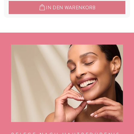
0
IN DEN WARENKORB
,
9
0
€