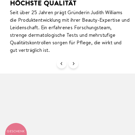
HÖCHSTE QUALITÄT
Bei der Entwicklung unserer Produkte verbinden wir
Unsere Vision ist es, dich dabei zu unterstützen, dich 
Seit über 25 Jahren prägt Gründerin Judith Williams
die Produktentwicklung mit ihrer Beauty-Expertise und
wertvolle Naturschätze mit moderner Forschung und
deiner Haut wohlzufühlen und deine natürliche
Leidenschaft. Ein erfahrenes Forschungsteam,
Technologie. So entstehen Formulierungen, die gezie
Schönheit zu entfalten. Deshalb entwickeln wir Pfleg
strenge dermatologische Tests und mehrstufige
auf die Bedürfnisse der Haut eingehen und sichtbare
die deine individuellen Bedürfnisse berücksichtigt, fü
Qualitätskontrollen sorgen für Pflege, die wirkt und
spürbare Ergebnisse ermöglichen.
ein strahlendes und gutes Hautgefühl.
gut verträglich ist.
GESCHENK