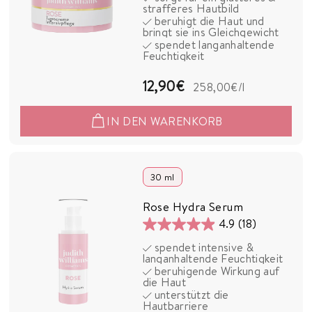
strafferes Hautbild
5
beruhigt die Haut und
bringt sie ins Gleichgewicht
Sternen.
spendet langanhaltende
49
Feuchtigkeit
Bewertungen
1
12,90€
258,00€
/l
2
IN DEN WARENKORB
,
9
0
30 ml
€
Rose Hydra Serum
4.9
(18)
4.9
spendet intensive &
von
langanhaltende Feuchtigkeit
5
beruhigende Wirkung auf
die Haut
Sternen.
unterstützt die
18
Hautbarriere