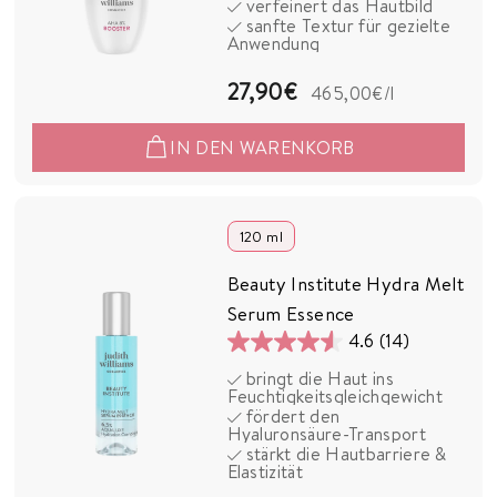
verfeinert das Hautbild
sanfte Textur für gezielte
Sternen.
Anwendung
13
Bewertungen
2
27,90€
465,00€
/l
7
IN DEN WARENKORB
,
9
0
120 ml
€
Beauty Institute Hydra Melt
Serum Essence
4.6
(14)
4.6
bringt die Haut ins
von
Feuchtigkeitsgleichgewicht
5
fördert den
Hyaluronsäure-Transport
Sternen.
stärkt die Hautbarriere &
14
Elastizität
Bewertungen