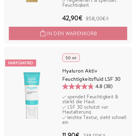
37
Feuchtigkeit
Bewertungen
4
42,90€
858,00€
/l
2
IN DEN WARENKORB
,
9
0
50 ml
PARFÜMFREI
€
Hyaluron Aktiv
Feuchtigkeitsfluid LSF 30
4.8
(38)
4.8
spendet Feuchtigkeit &
von
stärkt die Haut
5
LSF 30 schützt vor
Hautalterung
Sternen.
leichte Textur, zieht schnell
38
ein
Bewertungen
1
11,90€
238,00€
/l