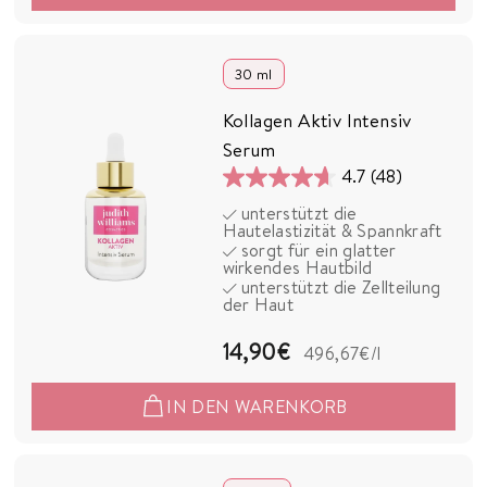
,
9
0
30 ml
€
Kollagen Aktiv Intensiv
Serum
4.7
(48)
4.7
unterstützt die
von
Hautelastizität & Spannkraft
5
sorgt für ein glatter
wirkendes Hautbild
Sternen.
unterstützt die Zellteilung
48
der Haut
Bewertungen
1
14,90€
496,67€
/l
4
IN DEN WARENKORB
,
9