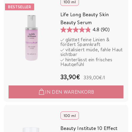
0
100 ml
BESTSELLER
€
Life Long Beauty Skin
Beauty Serum
4.8
(90)
4.8
glättet feine Linien &
von
fördert Spannkraft
5
vitalisiert müde, fahle Haut
sichtbar
Sternen.
hinterlässt ein frisches
90
Hautgefühl
Bewertungen
3
33,90€
339,00€
/l
3
IN DEN WARENKORB
,
9
0
100 ml
€
Beauty Institute 10 Effect