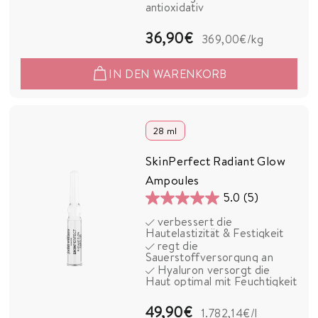
4
antioxidativ
Bewertungen
3
36,90€
369,00€
/kg
6
IN DEN WARENKORB
,
9
0
28 ml
€
SkinPerfect Radiant Glow
Ampoules
5.0
(5)
5.0
verbessert die
von
Hautelastizität & Festigkeit
5
regt die
Sauerstoffversorgung an
Sternen.
Hyaluron versorgt die
5
Haut optimal mit Feuchtigkeit
Bewertungen
4
49,90€
1.782,14€
/l