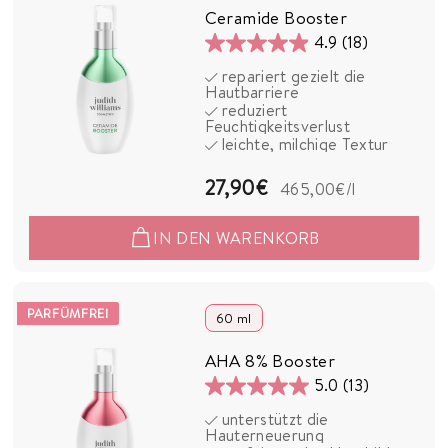
€
Ceramide Booster
4.9
(18)
4.9
repariert gezielt die
von
Hautbarriere
5
reduziert
Feuchtigkeitsverlust
Sternen.
leichte, milchige Textur
18
Bewertungen
2
27,90€
465,00€
/l
7
IN DEN WARENKORB
,
9
0
PARFÜMFREI
60 ml
€
AHA 8% Booster
5.0
(13)
5.0
unterstützt die
von
Hauterneuerung
5