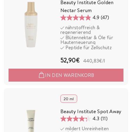
Beauty Institute Golden
Nectar Serum
4.9
(47)
4.9
nährstoffreich &
von
regenerierend
5
Blütennektar & Öle für
Hauterneuerung
Sternen.
Peptide für Zellschutz
47
Bewertungen
5
52,90€
440,83€
/l
2
IN DEN WARENKORB
,
9
0
20 ml
€
Beauty Institute Spot Away
4.3
(11)
4.3
mildert Unreinheiten
von