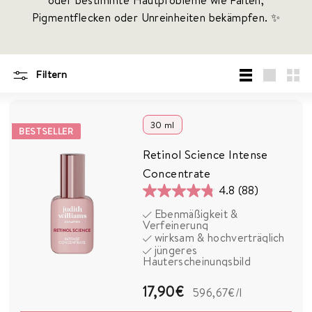
oder bestimmte Hautprobleme wie Falten,
S
Pigmentflecken oder Unreinheiten bekämpfen. ✨
M
E
T
I
Filtern
C
Liste
groß
Klei
S
30 ml
BESTSELLER
Retinol Science Intense
Concentrate
4.8
(88)
4.8
Ebenmäßigkeit &
von
Verfeinerung
5
wirksam & hochverträglich
jüngeres
Sternen.
Hauterscheinungsbild
88
Bewertungen
1
17,90€
596,67€
/l