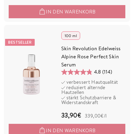
2
IN DEN WARENKORB
,
9
0
100 ml
BESTSELLER
€
Skin Revolution Edelweiss
Alpine Rose Perfect Skin
Serum
4.8
(114)
4.8
verbessert Hautqualität
von
reduziert alternde
5
Hautzellen
stärkt Schutzbarriere &
Sternen.
Widerstandskraft
114
Bewertungen
3
33,90€
339,00€
/l
3
IN DEN WARENKORB