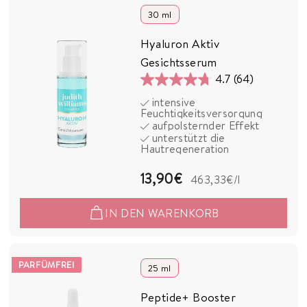
30 ml
Hyaluron Aktiv
Gesichtsserum
4.7
(64)
4.7
intensive
von
Feuchtigkeitsversorgung
5
aufpolsternder Effekt
unterstützt die
Sternen.
Hautregeneration
64
Bewertungen
1
13,90€
463,33€
/l
3
IN DEN WARENKORB
,
9
0
PARFÜMFREI
25 ml
€
Peptide+ Booster