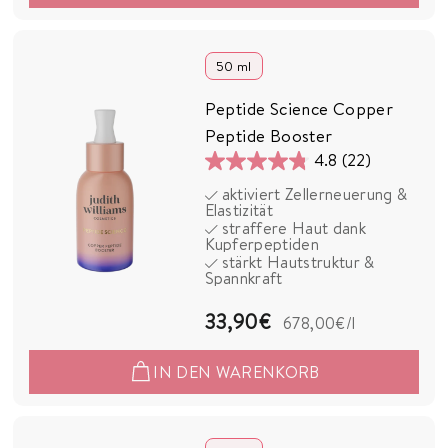
9
0
50 ml
€
Peptide Science Copper
Peptide Booster
4.8
(22)
4.8
aktiviert Zellerneuerung &
von
Elastizität
5
straffere Haut dank
Kupferpeptiden
Sternen.
stärkt Hautstruktur &
22
Spannkraft
Bewertungen
3
33,90€
678,00€
/l
3
IN DEN WARENKORB
,
9