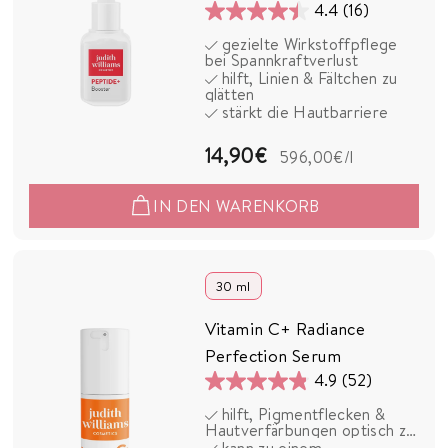
4.4
(16)
4.4
gezielte Wirkstoffpflege
von
bei Spannkraftverlust
5
hilft, Linien & Fältchen zu
glätten
Sternen.
stärkt die Hautbarriere
16
Bewertungen
1
14,90€
596,00€
/l
4
IN DEN WARENKORB
,
9
0
30 ml
€
Vitamin C+ Radiance
Perfection Serum
4.9
(52)
4.9
hilft, Pigmentflecken &
von
Hautverfärbungen optisch zu
5
mildern
kann zu einem