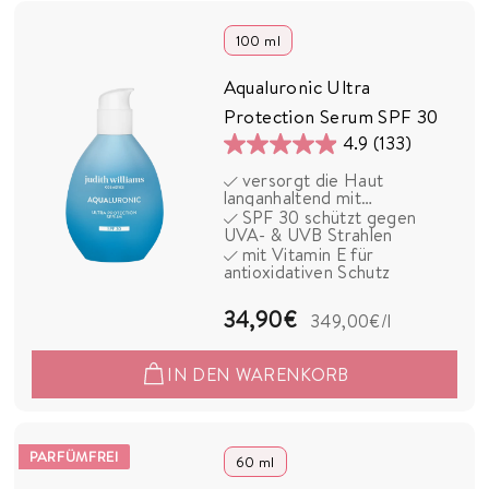
9
0
100 ml
€
Aqualuronic Ultra
Protection Serum SPF 30
4.9
(133)
4.9
versorgt die Haut
von
langanhaltend mit
5
Feuchtigkeit
SPF 30 schützt gegen
UVA- & UVB Strahlen
Sternen.
mit Vitamin E für
133
antioxidativen Schutz
Bewertungen
3
34,90€
349,00€
/l
4
IN DEN WARENKORB
,
9
0
PARFÜMFREI
60 ml