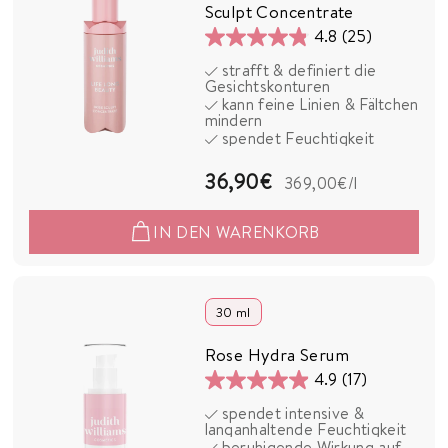
Sculpt Concentrate
4.8
(25)
4.8
strafft & definiert die
von
Gesichtskonturen
5
kann feine Linien & Fältchen
mindern
Sternen.
spendet Feuchtigkeit
25
Bewertungen
3
36,90€
369,00€
/l
6
IN DEN WARENKORB
,
9
0
30 ml
€
Rose Hydra Serum
4.9
(17)
4.9
spendet intensive &
von
langanhaltende Feuchtigkeit
5
beruhigende Wirkung auf