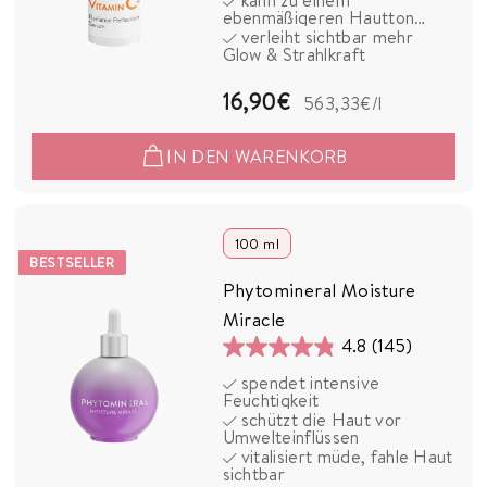
ebenmäßigeren Hautton
Sternen.
beitragen
verleiht sichtbar mehr
52
Glow & Strahlkraft
Bewertungen
1
16,90€
563,33€
/l
6
IN DEN WARENKORB
,
9
0
100 ml
BESTSELLER
€
Phytomineral Moisture
Miracle
4.8
(145)
4.8
spendet intensive
von
Feuchtigkeit
5
schützt die Haut vor
Umwelteinflüssen
Sternen.
vitalisiert müde, fahle Haut
145
sichtbar