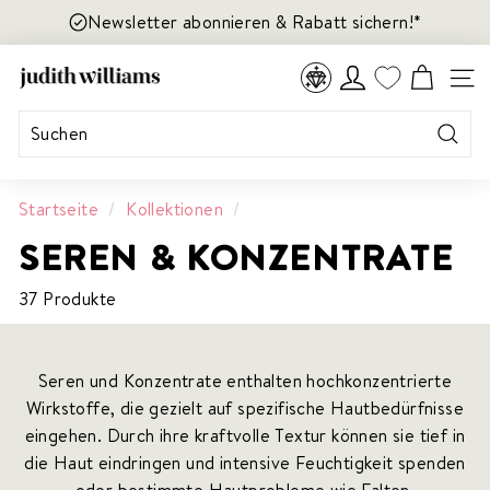
Direkt
Read
Newsletter abonnieren & Rabatt sichern!*
zum
the
Inhalt
Privacy
J
TREUEPROGRAMM
SEIT
Policy
U
D
I
Suche
T
H
Startseite
/
Kollektionen
/
W
SEREN & KONZENTRATE
I
L
37 Produkte
L
I
A
Seren und Konzentrate enthalten hochkonzentrierte
M
Wirkstoffe, die gezielt auf spezifische Hautbedürfnisse
S
eingehen. Durch ihre kraftvolle Textur können sie tief in
C
die Haut eindringen und intensive Feuchtigkeit spenden
O