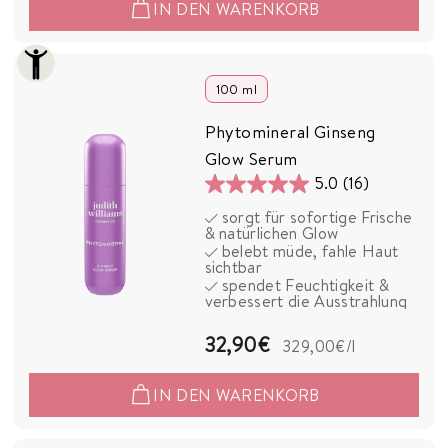
IN DEN WARENKORB
,
9
0
100 ml
€
Phytomineral Ginseng
Glow Serum
5.0
(16)
5.0
sorgt für sofortige Frische
von
& natürlichen Glow
5
belebt müde, fahle Haut
sichtbar
Sternen.
spendet Feuchtigkeit &
16
verbessert die Ausstrahlung
Bewertungen
3
32,90€
329,00€
/l
2
IN DEN WARENKORB
,
9