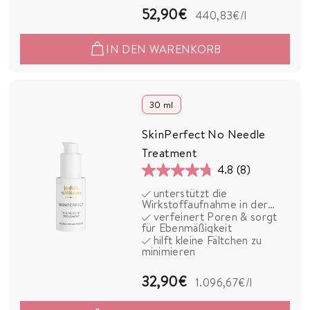
5
52,90€
440,83€
/l
2
IN DEN WARENKORB
,
9
0
30 ml
€
SkinPerfect No Needle
Treatment
4.8
(8)
4.8
unterstützt die
von
Wirkstoffaufnahme in der
5
Haut
verfeinert Poren & sorgt
für Ebenmäßigkeit
Sternen.
hilft kleine Fältchen zu
8
minimieren
Bewertungen
3
32,90€
1.096,67€
/l
2