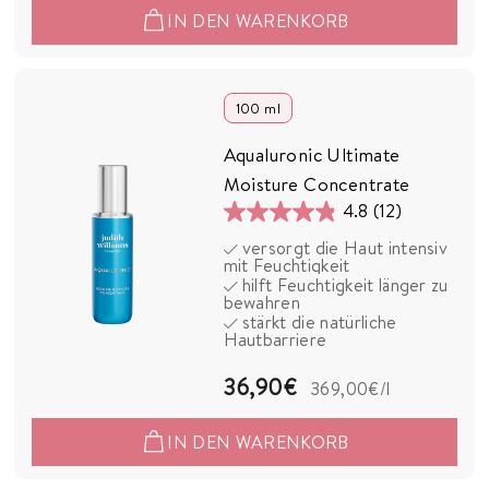
IN DEN WARENKORB
,
9
0
100 ml
€
Aqualuronic Ultimate
Moisture Concentrate
4.8
(12)
4.8
versorgt die Haut intensiv
von
mit Feuchtigkeit
5
hilft Feuchtigkeit länger zu
bewahren
Sternen.
stärkt die natürliche
12
Hautbarriere
Bewertungen
3
36,90€
369,00€
/l
6
IN DEN WARENKORB
,