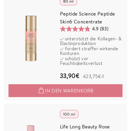
0
80 ml
€
Peptide Science Peptide
Skin6 Concentrate
4.9
(83)
4.9
unterstützt die Kollagen- &
von
Elastinproduktion
5
fördert straffer wirkende
Konturen
Sternen.
schützt vor
83
Feuchtigkeitsverlust
Bewertungen
3
33,90€
423,75€
/l
3
IN DEN WARENKORB
,
9
0
100 ml
€
Life Long Beauty Rose