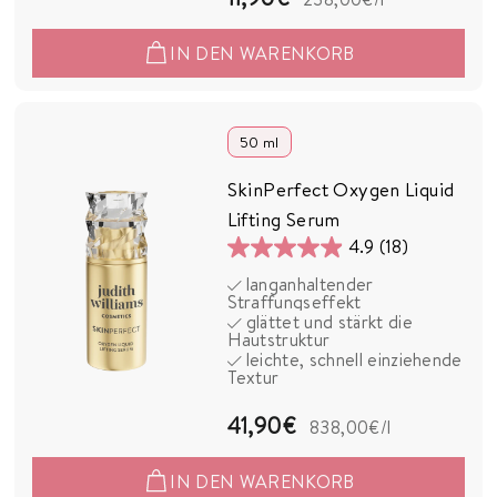
1
IN DEN WARENKORB
,
9
0
50 ml
€
SkinPerfect Oxygen Liquid
Lifting Serum
4.9
(18)
4.9
langanhaltender
von
Straffungseffekt
5
glättet und stärkt die
Hautstruktur
Sternen.
leichte, schnell einziehende
18
Textur
Bewertungen
4
41,90€
838,00€
/l
1
IN DEN WARENKORB
,