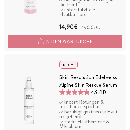
die Haut
Sternen.
unterstützt die
17
Hautbarriere
Bewertungen
1
14,90€
496,67€
/l
4
IN DEN WARENKORB
,
9
0
100 ml
€
Skin Revolution Edelweiss
Alpine Skin Rescue Serum
4.9
(11)
4.9
lindert Rötungen &
von
Irritationen spürbar
5
beruhigt gestresste Haut
umgehend
Sternen.
stärkt Hautbarriere &
11
Mikrobiom