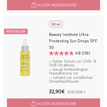
7
IN DEN WARENKORB
,
9
0
50 ml
€
BESTSELLER
Beauty Institute Ultra
Protecting Sun Drops SPF
50
4.8
(136)
4.8
hoher Schutz vor UVA- &
von
UVB-Strahlung
5
beugt lichtbedingter
Hautalterung vor
Sternen.
schützt vor schädlichen
136
Umwelteinflüssen
Bewertungen
3
32,90€
658,00€
/l
2
IN DEN WARENKORB
,