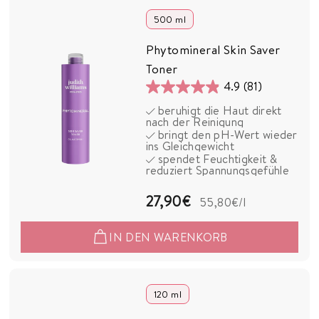
0
500 ml
€
Phytomineral Skin Saver
Toner
4.9
(81)
4.9
beruhigt die Haut direkt
von
nach der Reinigung
5
bringt den pH-Wert wieder
ins Gleichgewicht
Sternen.
spendet Feuchtigkeit &
81
reduziert Spannungsgefühle
Bewertungen
2
27,90€
55,80€
/l
7
IN DEN WARENKORB
,
9
0
120 ml
€