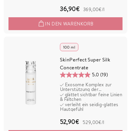
Bewertungen
3
36,90€
369,00€
/l
6
IN DEN WARENKORB
,
9
0
100 ml
€
SkinPerfect Super Silk
Concentrate
5.0
(19)
5.0
Exosome Komplex zur
von
Unterstützung der
5
Hautregeneration
glättet sichtbar feine Linien
& Fältchen
Sternen.
verleiht ein seidig-glattes
19
Hautgefühl
Bewertungen
5
52,90€
529,00€
/l
2