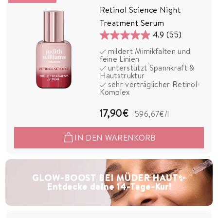
€
Retinol Science Night
Treatment Serum
4.9
(55)
4.9
mildert Mimikfalten und
von
feine Linien
5
unterstützt Spannkraft &
Hautstruktur
Sternen.
sehr verträglicher Retinol-
55
Komplex
Bewertungen
1
17,90€
596,67€
/l
7
IN DEN WARENKORB
,
9
0
GLOW-BOOST BEI MÜDER HAUT✨
Entdecke deine 14-Tage-Kur!
€