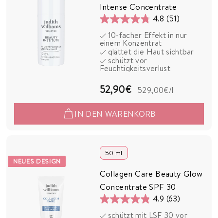
Intense Concentrate
4.8
(51)
4.8
10-facher Effekt in nur
von
einem Konzentrat
5
glättet die Haut sichtbar
schützt vor
Sternen.
Feuchtigkeitsverlust
51
Bewertungen
5
52,90€
529,00€
/l
2
IN DEN WARENKORB
,
9
0
50 ml
NEUES DESIGN
€
Collagen Care Beauty Glow
Concentrate SPF 30
4.9
(63)
4.9
schützt mit LSF 30 vor
von