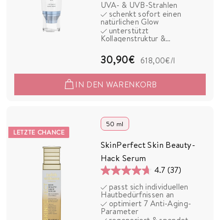
UVA- & UVB-Strahlen
5
schenkt sofort einen
natürlichen Glow
Sternen.
unterstützt
63
Kollagenstruktur &
Hautfestigkeit
Bewertungen
3
30,90€
618,00€
/l
0
IN DEN WARENKORB
,
9
0
50 ml
LETZTE CHANCE
€
SkinPerfect Skin Beauty-
Hack Serum
4.7
(37)
4.7
passt sich individuellen
von
Hautbedürfnissen an
5
optimiert 7 Anti-Aging-
Parameter
Sternen.
regeneriert & spendet