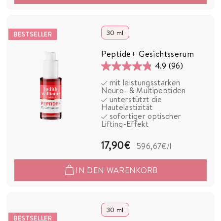
9
0
30 ml
BESTSELLER
€
Peptide+ Gesichtsserum
4.9
(96)
4.9
mit leistungsstarken
von
Neuro- & Multipeptiden
5
unterstützt die
Hautelastizität
Sternen.
sofortiger optischer
96
Lifting-Effekt
Bewertungen
1
17,90€
596,67€
/l
7
IN DEN WARENKORB
,
9
0
30 ml
BESTSELLER