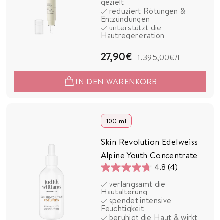
gezielt
5
reduziert Rötungen &
Entzündungen
Sternen.
unterstützt die
11
Hautregeneration
Bewertungen
2
27,90€
1.395,00€
/l
7
IN DEN WARENKORB
,
9
0
100 ml
€
Skin Revolution Edelweiss
Alpine Youth Concentrate
4.8
(4)
4.8
verlangsamt die
von
Hautalterung
5
spendet intensive
Feuchtigkeit
Sternen.
beruhigt die Haut & wirkt