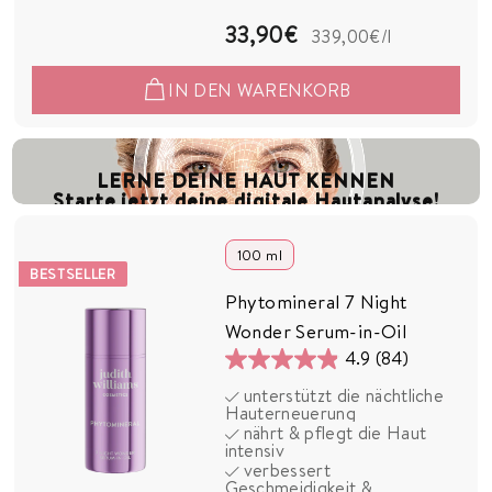
Bewertungen
3
33,90€
339,00€
/l
3
IN DEN WARENKORB
,
9
0
LERNE DEINE HAUT KENNEN
Starte jetzt deine digitale Hautanalyse!
€
100 ml
BESTSELLER
Phytomineral 7 Night
Wonder Serum-in-Oil
4.9
(84)
4.9
unterstützt die nächtliche
von
Hauterneuerung
5
nährt & pflegt die Haut
intensiv
Sternen.
verbessert
84
Geschmeidigkeit &