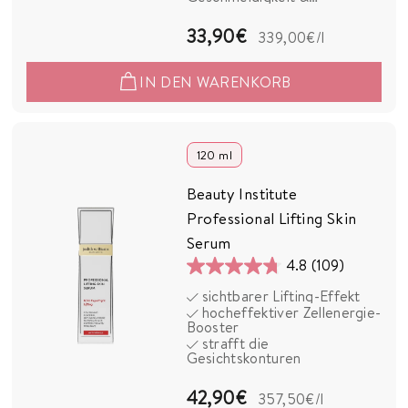
Hautkomfort
Bewertungen
3
33,90€
339,00€
/l
3
IN DEN WARENKORB
,
9
0
120 ml
€
Beauty Institute
Professional Lifting Skin
Serum
4.8
(109)
4.8
sichtbarer Lifting-Effekt
von
hocheffektiver Zellenergie-
5
Booster
strafft die
Sternen.
Gesichtskonturen
109
Bewertungen
4
42,90€
357,50€
/l