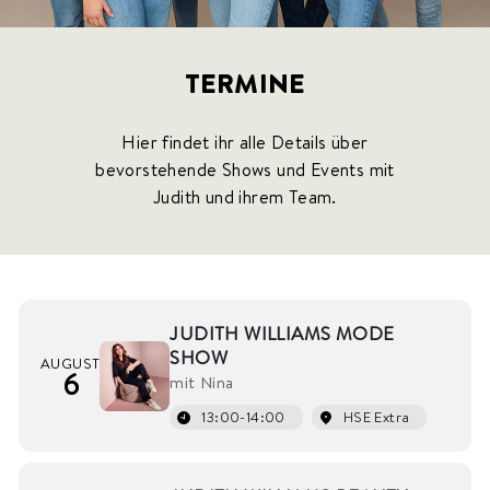
S
M
E
TERMINE
T
I
C
Hier findet ihr alle Details über
S
bevorstehende Shows und Events mit
Judith und ihrem Team.
JUDITH WILLIAMS MODE
SHOW
AUGUST
6
mit Nina
13:00-14:00
HSE Extra