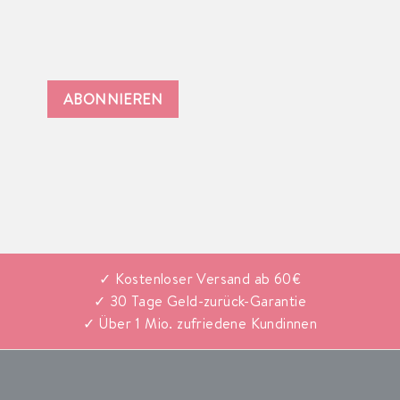
ABONNIEREN
✓ Kostenloser Versand ab 60€
✓ 30 Tage Geld-zurück-Garantie
✓ Über 1 Mio. zufriedene Kundinnen