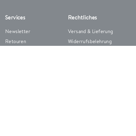
Services
Rechtliches
Newsletter
Versand & Lieferung
Retouren
Widerrufsbelehrung
Glossar
Zahlung
FAQs
AGB
Affiliate Programm
Impressum
Creator Programm
Datenschutz
Kundenstimmen
Cookie Einstellungen
Erklärung zur
Vertrag widerrufen
Barrierefreiheit
In Kontakt kommen
Folge uns